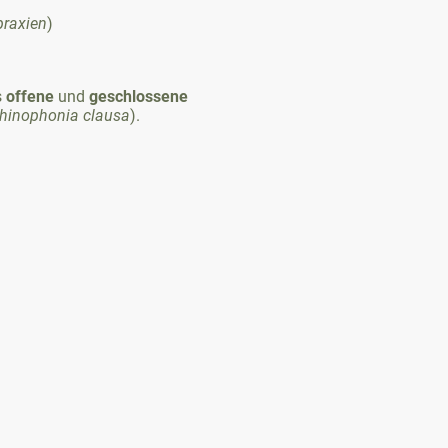
praxien
)
s
offene
und
geschlossene
hinophonia
clausa
).