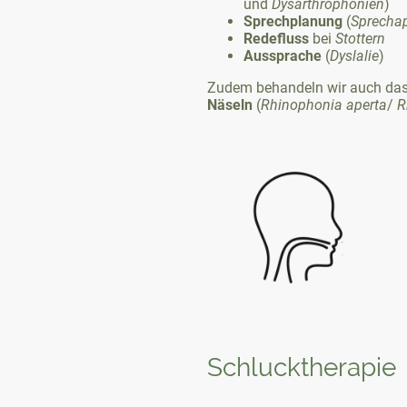
und
Dysarthrophonien
)
Sprechplanung
(
Sprecha
Redefluss
bei
Stottern
Aussprache
(
Dyslalie
)
Zudem behandeln wir auch da
Näseln
(
Rhinophonia
aperta
/
R
Schlucktherapie