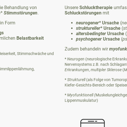
ie Behandlung von
Unsere
Schlucktherapie
umfass
n
*
Stimmstörungen
.
Schluckstörungen
mit
 in Form
neurogener
* Ursache
(
ne
struktureller
* Ursache
(
st
gs
altersbedingter
Ursache
(
mlichen
Belastbarkeit
psychogener
Ursache
(
p
Zudem behandeln wir
myofunkt
 Heiserkeit, Stimmschwäche und
*
Neurogen
(neurologische Erkranku
Nervensystems z.B. nach Schlaganfa
Stimmlippenlähmung,
Erkrankungen
,
multipler
Sklerose
(
M
*
Strukturell
(als Folge von Tumorop
Kiefer-Gesichts-Bereich oder Speise
*
Myofunktionell (
Muskelungleichge
Lippenmuskulatur)