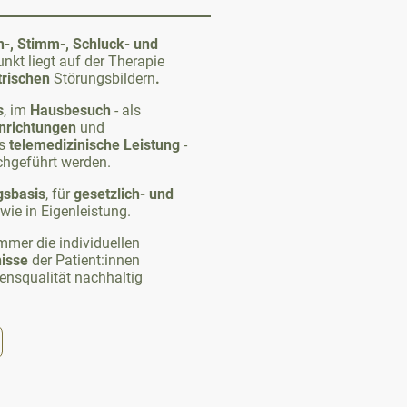
h-, Stimm-,
Schluck- und
nkt liegt auf der Therapie
trischen
Störungsbildern
.
s
, im
Hausbesuch
- als
nrichtungen
und
ls
telemedizinische Leistung
-
chgeführt werden.
gsbasis
, für
gesetzlich- und
ie in Eigenleistung.
mmer die individuellen
isse
der Patient:innen
ensqualität nachhaltig