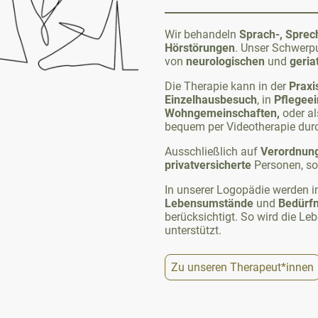
Wir behandeln
Sprach-, Sprec
Hörstörungen
. Unser Schwerpu
von
neurologischen
und
geria
Die Therapie kann in der
Praxi
Einzelhausbesuch
, in
Pflegeei
Wohngemeinschaften,
oder a
bequem per Videotherapie dur
Ausschließlich auf
Verordnun
privatversicherte
Personen, sow
In unserer Logopädie werden i
Lebensumstände
und
Bedürfn
berücksichtigt.
So wird die Leb
unterstützt.
Zu unseren Therapeut*innen