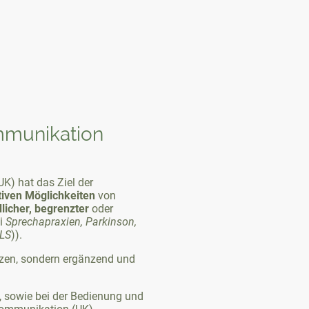
mmunikation
UK) hat das Ziel der
iven
Möglichkeiten
von
licher, begrenzter
oder
ei
Sprechapraxien, Parkinson,
LS
)).
tzen, sondern ergänzend und
g, sowie bei der Bedienung und