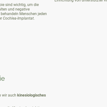
Einrichtung von unterstützter 
ie sind wichtig, um die
lten und negative
r behandeln Menschen jeden
er
Cochlea-Implantat
.
ie
n wir auch
kinesiologisches