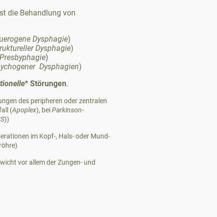
t die Behandlung von
uerogene Dysphagie
)
ruktureller Dysphagie
)
Presbyphagie
)
sychogener Dysphagien
)
ionelle
* Störungen
.
ngen des peripheren oder zentralen
ll (
Apoplex
), bei
Parkinson
-
S
))
erationen im Kopf-, Hals- oder Mund-
röhre)
wicht vor allem der Zungen- und