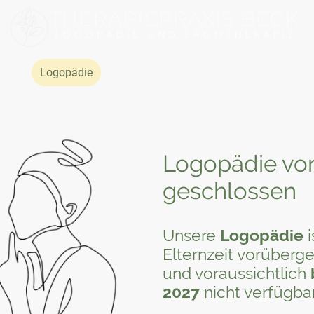
eite
Logopädie
Ergotherapie
Über uns
Kontakt
Logopädie vo
geschlossen
Unsere
Logopädie
i
Elternzeit vorüber
und voraussichtlich
2027
nicht verfügbar