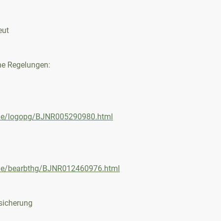
eut
che Regelungen:
t.de/logopg/BJNR005290980.html
t.de/bearbthg/BJNR012460976.html
sicherung