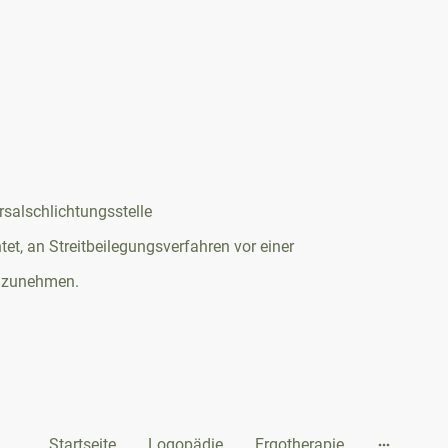
rsalschlichtungsstelle
htet, an Streitbeilegungsverfahren vor einer
ilzunehmen.
Startseite
Logopädie
Ergotherapie